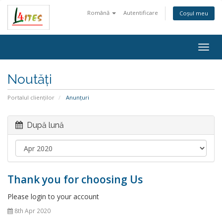
Română
Autentificare
Coșul meu
Togg
navig
Noutăți
Portalul clienților
Anunțuri
După lună
Thank you for choosing Us
Please login to your account
8th Apr 2020