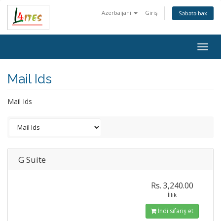
Azerbaijani
Giriş
Səbətə bax
Togg
navig
Mail Ids
Mail Ids
G Suite
Rs. 3,240.00
İllik
İndi sifariş et